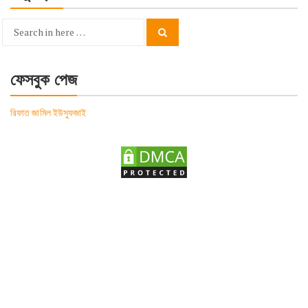
Search
Search
for:
ফেসবুক পেজ
রিফাত জামিল ইউসুফজাই