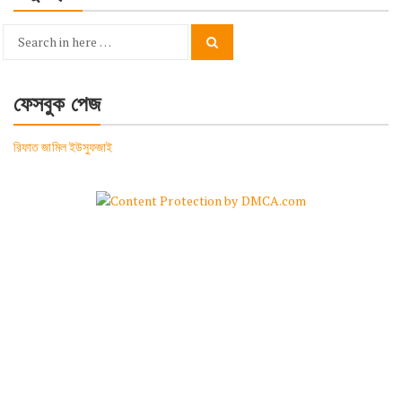
Search
Search
for:
ফেসবুক পেজ
রিফাত জামিল ইউসুফজাই