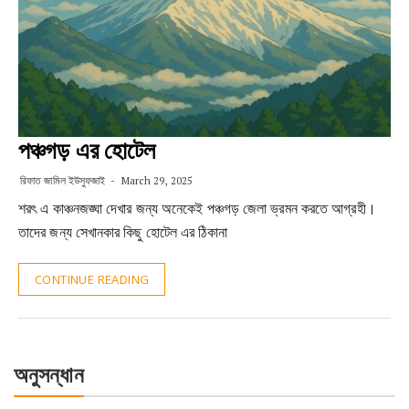
পঞ্চগড় এর হোটেল
রিফাত জামিল ইউসুফজাই
March 29, 2025
শরৎ এ কাঞ্চনজঙ্ঘা দেখার জন্য অনেকেই পঞ্চগড় জেলা ভ্রমন করতে আগ্রহী।
তাদের জন্য সেখানকার কিছু হোটেল এর ঠিকানা
CONTINUE READING
অনুসন্ধান