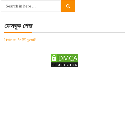
Search
Search
for:
ফেসবুক পেজ
রিফাত জামিল ইউসুফজাই