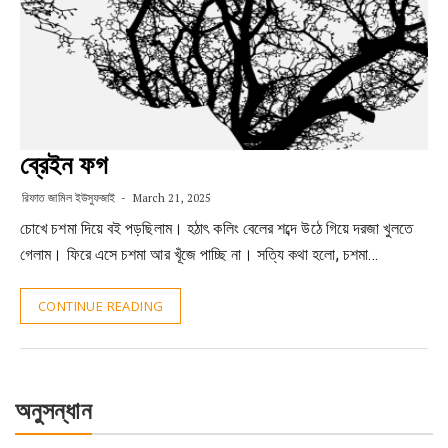
ব্রেইন ফগ
রিফাত জামিল ইউসুফজাই
March 21, 2025
চোখে চশমা দিয়ে বই পড়ছিলাম। হঠাৎ কলিং বেলের শব্দে উঠে গিয়ে দরজা খুলতে
গেলাম। ফিরে এসে চশমা আর খূঁজে পাচ্ছি না। সত্যি কথা হলো, চশমা…
CONTINUE READING
অনুসন্ধান