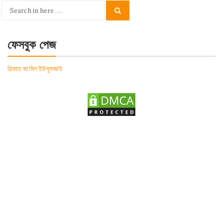
Search
Search
for:
ফেসবুক পেজ
রিফাত জামিল ইউসুফজাই