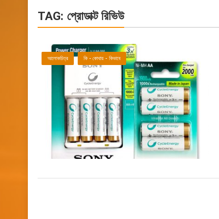
TAG:
প্রোডাক্ট রিভিউ
আলোকচিত্র
কি - কোথায় - কিভাবে