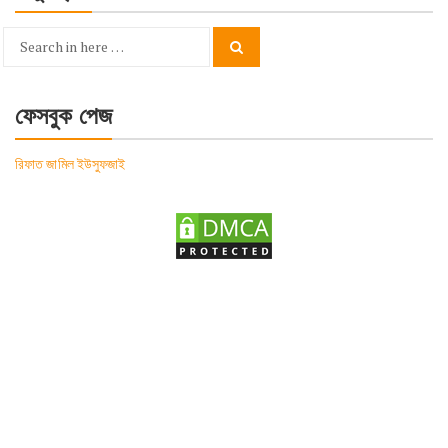
Search
Search
for:
ফেসবুক পেজ
রিফাত জামিল ইউসুফজাই