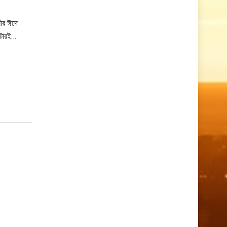
নীর ঈদে
নটারই…