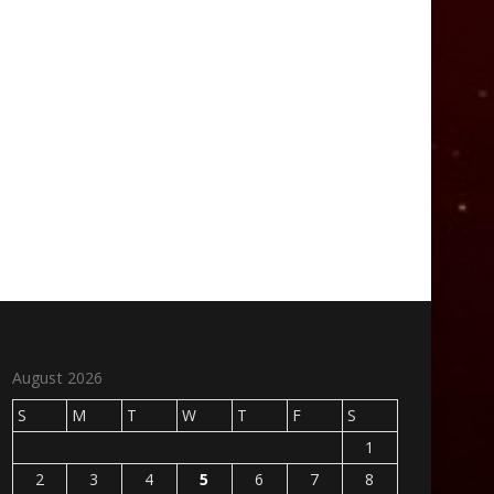
August 2026
S
M
T
W
T
F
S
1
2
3
4
5
6
7
8