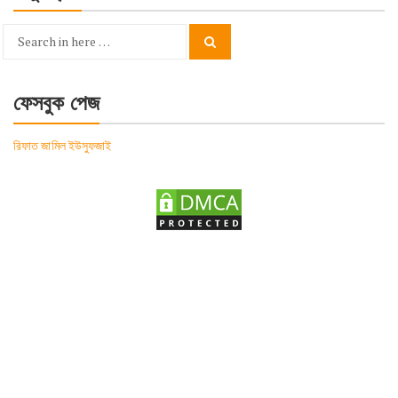
Search
Search
for:
ফেসবুক পেজ
রিফাত জামিল ইউসুফজাই