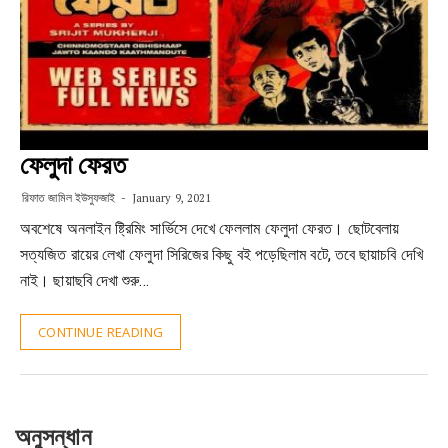
ফেলুদা ফেরত
রিফাত জামিল ইউসুফজাই
January 9, 2021
অবশেষে অনলাইন ষ্ট্রিমিং সার্ভিসে দেখে ফেললাম ফেলুদা ফেরত। ছোটবেলায়
সত্যজিত রায়ের লেখা ফেলুদা সিরিজের কিছু বই পড়েছিলাম বটে, তবে ছায়াচবি দেখি
নাই। ছায়াছবি দেখা শুরু…
CONTINUE READING
অনুসন্ধান