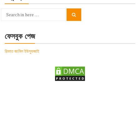
Search
Search
for:
ফেসবুক পেজ
রিফাত জামিল ইউসুফজাই