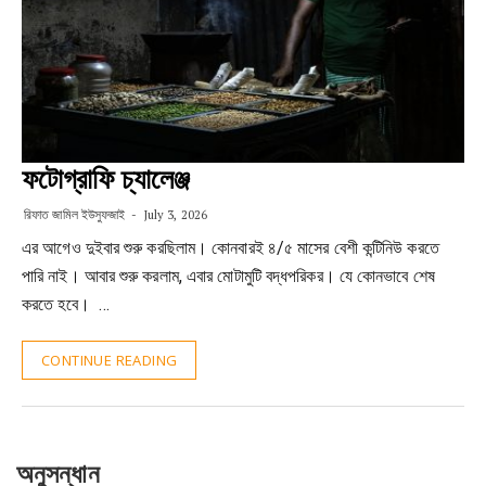
ফটোগ্রাফি চ্যালেঞ্জ
রিফাত জামিল ইউসুফজাই
July 3, 2026
এর আগেও দুইবার শুরু করছিলাম। কোনবারই ৪/৫ মাসের বেশী কন্টিনিউ করতে
পারি নাই। আবার শুরু করলাম, এবার মোটামুটি বদ্ধপরিকর। যে কোনভাবে শেষ
করতে হবে। …
CONTINUE READING
অনুসন্ধান