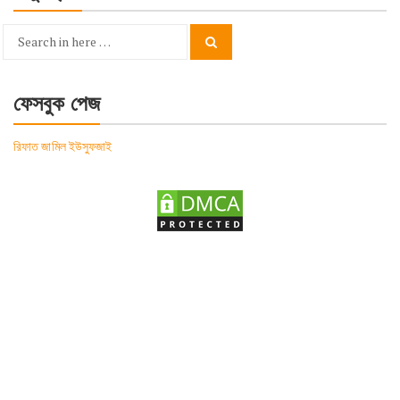
Search
Search
for:
ফেসবুক পেজ
রিফাত জামিল ইউসুফজাই