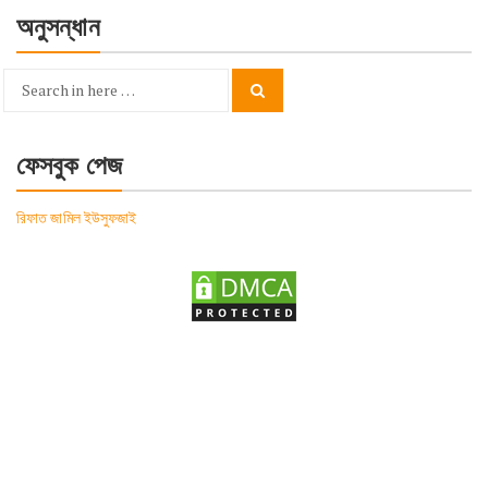
অনুসন্ধান
Search
Search
for:
ফেসবুক পেজ
রিফাত জামিল ইউসুফজাই