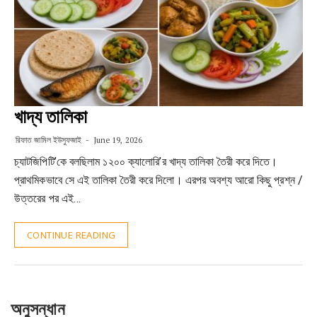
খাদ্য তালিকা
রিফাত জামিল ইউসুফজাই
June 19, 2026
চ্যাটজিপিটি’কে বলছিলাম ১২০০ ক্যালোরি’র খাদ্য তালিকা তৈরী করে দিতে।
প্রাথমিকভাবে সে এই তালিকা তৈরী করে দিলো। এরপর অবশ্য আরো কিছু প্রশ্ন /
উত্তরের পর এই…
CONTINUE READING
অনুসন্ধান