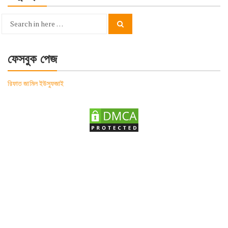
Search
Search
for:
ফেসবুক পেজ
রিফাত জামিল ইউসুফজাই