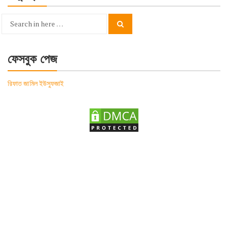
Search
Search
for:
ফেসবুক পেজ
রিফাত জামিল ইউসুফজাই