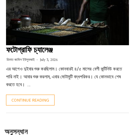
ফটোগ্রাফি চ্যালেঞ্জ
রিফাত জামিল ইউসুফজাই
July 3, 2026
এর আগেও দুইবার শুরু করছিলাম। কোনবারই ৪/৫ মাসের বেশী কন্টিনিউ করতে
পারি নাই। আবার শুরু করলাম, এবার মোটামুটি বদ্ধপরিকর। যে কোনভাবে শেষ
করতে হবে। …
CONTINUE READING
অনুসন্ধান