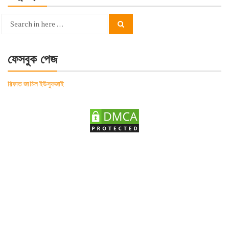
Search
Search
for:
ফেসবুক পেজ
রিফাত জামিল ইউসুফজাই