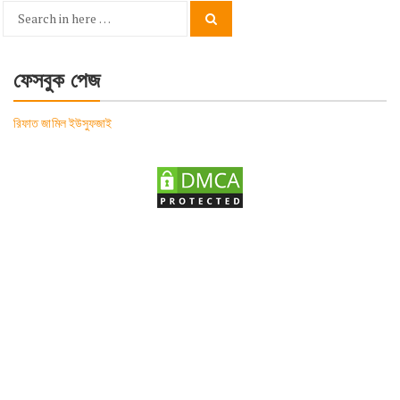
Search
Search
for:
ফেসবুক পেজ
রিফাত জামিল ইউসুফজাই