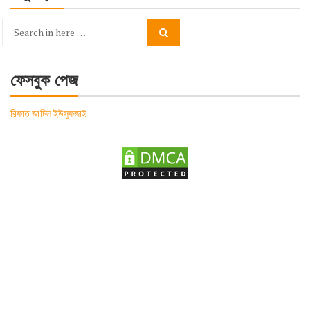
Search
Search
for:
ফেসবুক পেজ
রিফাত জামিল ইউসুফজাই