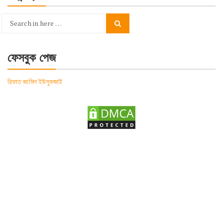
Search
Search
for:
ফেসবুক পেজ
রিফাত জামিল ইউসুফজাই