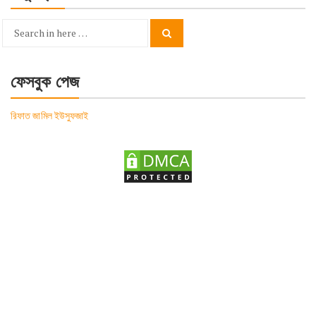
Search
Search
for:
ফেসবুক পেজ
রিফাত জামিল ইউসুফজাই