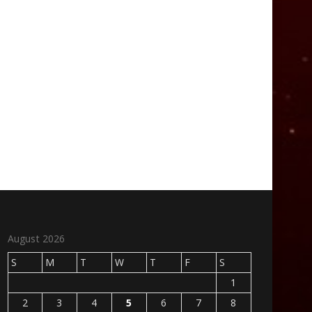
August 2026
S
M
T
W
T
F
S
1
2
3
4
5
6
7
8