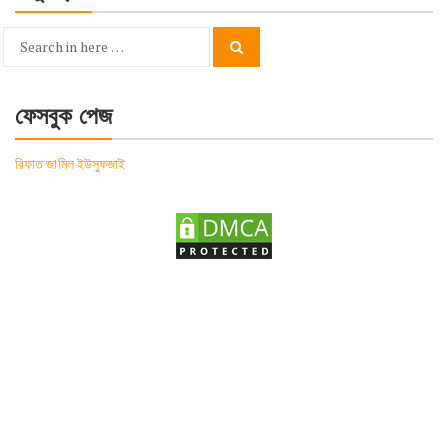
Search
Search
for:
ফেসবুক পেজ
রিফাত জামিল ইউসুফজাই