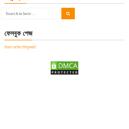
Search
Search
for:
ফেসবুক পেজ
রিফাত জামিল ইউসুফজাই