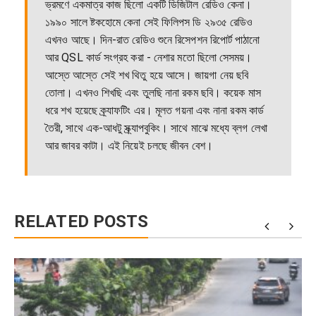
ভ্রমণে একমাত্র কাজ ছিলো একটি ডিজিটাল রেডিও কেনা।
১৯৯০ সালে ষ্টকহোমে কেনা সেই ফিলিপস ডি ২৯৩৫ রেডিও
এখনও আছে। দিন-রাত রেডিও শুনে রিসেপশন রিপোর্ট পাঠানো
আর QSL কার্ড সংগ্রহ করা - নেশার মতো ছিলো সেসময়।
আস্তে আস্তে সেই শখ থিতু হয়ে আসে। জায়গা নেয় ছবি
তোলা। এখনও শিখছি এবং তুলছি নানা রকম ছবি। কয়েক মাস
ধরে শখ হয়েছে ক্র্যাফটিং এর। মূলত গয়না এবং নানা রকম কার্ড
তৈরী, সাথে এক-আধটু স্ক্র্যাপবুকিং। সাথে মাঝে মধ্যে ব্লগ লেখা
আর জাবর কাটা। এই নিয়েই চলছে জীবন বেশ।
RELATED POSTS