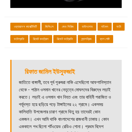
ওয়্যারলেস কানেক্টিভিটি
জিপিএস
জেড সিরিজ
ডাউনলোড
নাইকন
ফটো
ফটোগ্রাফি
রিমোট কনট্রোল
রিমোট ফটো্রাফি
স্ন্যাপব্রিজ
ব্লগ পোষ্ট
রিফাত জামিল ইউসুফজাই
জাতিতে বাঙ্গালী, তবে পূর্ব পূরুষরা নাকি এসেছিলো আফগানিস্তান
থেকে - পাঠান ওসমান খানের নেতৃত্বে মোঘলদের বিরুদ্ধে লড়াই
করতে। লড়াই এ ওসমান খান নিহত এবং তার বাহিনী পরাজিত ও
পর্যূদস্ত হয়ে ছড়িয়ে পড়ে টাঙ্গাইলের ২২ গ্রামে। একসময়
কালিহাতি উপজেলার চারাণ গ্রামে থিতু হয় তাদেরই কোন
একজন। এখন আমি থাকি বাংলাদেশের রাজধানী ঢাকায়। কোন
এককালে শখ ছিলো শর্টওয়েভ রেডিও শোনা। প্রথম বিদেশ