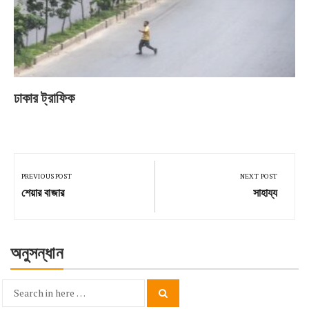
ঢাকার ট্রাফিক
Post
navigation
PREVIOUS POST
NEXT POST
Previous
Next
শেয়ার বাজার
সাহায্য
Post:
Post:
অনুসন্ধান
Search
Search