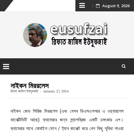
Skip
August 9, 2026
to
content
Skip
to
নাইকন মিররলেস
content
রিফাত জামিল ইউসুফজাই
January 27, 2024
নাইকন জেড সিরিজ মিররলেস (এবং যেসব ডিএসএলআর এ ওয়্যারলেস
কানেক্টিভিটি আছে) ক্যামেরার জন্য স্ন্যাপব্রিজ একটি চমৎকার এপ।
ক্যামেরার সাথে মোবাইল ফোন / ট্যাব কানেক্ট করে বেশ কিছু সূবিধা পাওয়া