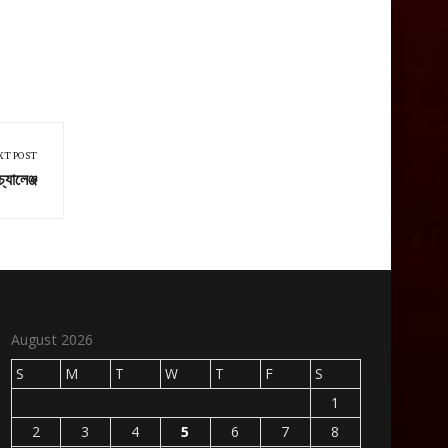
XT POST
্যালেঞ্জ
August 2026
S
M
T
W
T
F
S
1
2
3
4
5
6
7
8