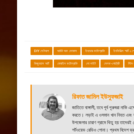
DIY সেটআপ
আউট অফ ফোকাস
ইনডোর ফটোগ্রাফি
ইনফিনিক্স স্মার্ট ২ প
ভিজ্যুয়াল আর্ট
মোবাইল ফটোগ্রাফি
লো লাইট
সেলফ-পোর্ট্রেট
স্টি
রিফাত জামিল ইউসুফজাই
জাতিতে বাঙ্গালী, তবে পূর্ব পূরুষরা না
করতে। লড়াই এ ওসমান খান নিহত এবং তার
উপজেলার চারাণ গ্রামে থিতু হয় তাদে
শর্টওয়েভ রেডিও শোনা। প্রথম বিদেশ ভ