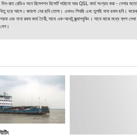
-রাত রেডিও শুনে রিসেপশন রিপোর্ট পাঠানো আর QSL কার্ড সংগ্রহ করা - নেশার মতো
িতু হয়ে আসে। জায়গা নেয় ছবি তোলা। এখনও শিখছি এবং তুলছি নানা রকম ছবি। কয়ে
য়না এবং নানা রকম কার্ড তৈরী, সাথে এক-আধটু স্ক্র্যাপবুকিং। সাথে মাঝে মধ্যে ব্লগ লেখা
 বেশ।
উটিং