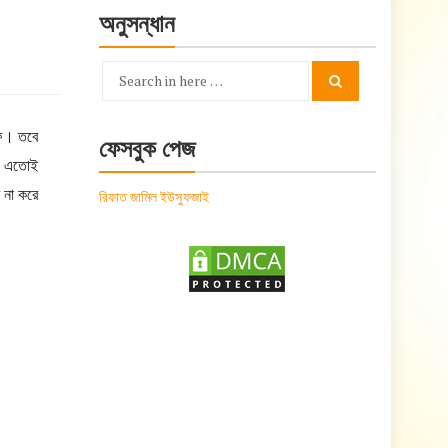
অনুসন্ধান
Search
Search
for:
ফি। তবে
ফেসবুক পেজ
লো এতোই
 না করে
রিফাত জামিল ইউসুফজাই