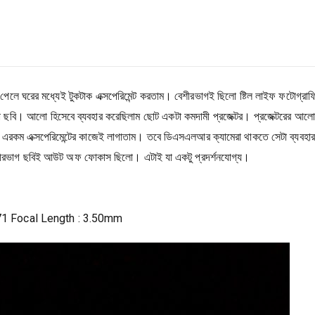
েলে ঘরের মধ্যেই টুকটাক এক্সপেরিমেন্ট করতাম। বেশীরভাগই ছিলো ষ্টিল লাইফ ফটোগ্রা
তোলা ছবি। আলো হিসেবে ব্যবহার করেছিলাম ছোট একটা কমদামী প্রজেক্টর। প্রজেক্টরের আ
এরকম এক্সপেরিমেন্টের কাজেই লাগাতাম। তবে ডিএসএলআর ক্যামেরা থাকতে সেটা ব্যবহার
শীরভাগ ছবিই আউট অফ ফোকাস ছিলো। এটাই যা একটু প্রদর্শনযোগ্য।
571 Focal Length : 3.50mm