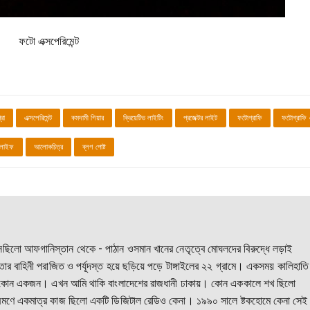
ফটো এক্সপেরিমেন্ট
্রো
এক্সপেরিমেন্ট
কমদামী গিয়ার
ক্রিয়েটিভ লাইটিং
প্রজেক্টর লাইট
ফটোগ্রাফি
ফটোগ্রাফি এ
ল লাইফ
আলোকচিত্র
ব্লগ পোষ্ট
কি এসেছিলো আফগানিস্তান থেকে - পাঠান ওসমান খানের নেতৃত্বে মোঘলদের বিরুদ্ধে লড়াই
 বাহিনী পরাজিত ও পর্যূদস্ত হয়ে ছড়িয়ে পড়ে টাঙ্গাইলের ২২ গ্রামে। একসময় কালিহাতি
রই কোন একজন। এখন আমি থাকি বাংলাদেশের রাজধানী ঢাকায়। কোন এককালে শখ ছিলো
্রমণে একমাত্র কাজ ছিলো একটি ডিজিটাল রেডিও কেনা। ১৯৯০ সালে ষ্টকহোমে কেনা সেই