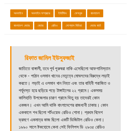
অনলাইন
অনলাইন সম্প্রচার
ইউটিউব
ফেসবুক
বাংলাদেশ
বাংলাদেশ বেতার
বেতার
রেডিও
সোশ্যাল মিডিয়া
বেতার বার্তা
রিফাত জামিল ইউসুফজাই
জাতিতে বাঙ্গালী, তবে পূর্ব পূরুষরা নাকি এসেছিলো আফগানিস্তান
থেকে - পাঠান ওসমান খানের নেতৃত্বে মোঘলদের বিরুদ্ধে লড়াই
করতে। লড়াই এ ওসমান খান নিহত এবং তার বাহিনী পরাজিত ও
পর্যূদস্ত হয়ে ছড়িয়ে পড়ে টাঙ্গাইলের ২২ গ্রামে। একসময়
কালিহাতি উপজেলার চারাণ গ্রামে থিতু হয় তাদেরই কোন
একজন। এখন আমি থাকি বাংলাদেশের রাজধানী ঢাকায়। কোন
এককালে শখ ছিলো শর্টওয়েভ রেডিও শোনা। প্রথম বিদেশ
ভ্রমণে একমাত্র কাজ ছিলো একটি ডিজিটাল রেডিও কেনা।
১৯৯০ সালে ষ্টকহোমে কেনা সেই ফিলিপস ডি ২৯৩৫ রেডিও