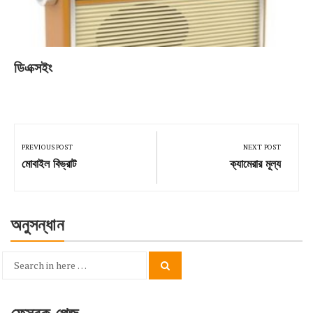
ডিএক্সইং
Post
navigation
PREVIOUS POST
NEXT POST
Previous
Next
মোবাইল বিভ্রাট
ক্যামেরার মূল্য
Post:
Post:
অনুসন্ধান
Search
Search
for: