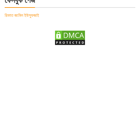
ফেসবুক পেজ
রিফাত জামিল ইউসুফজাই