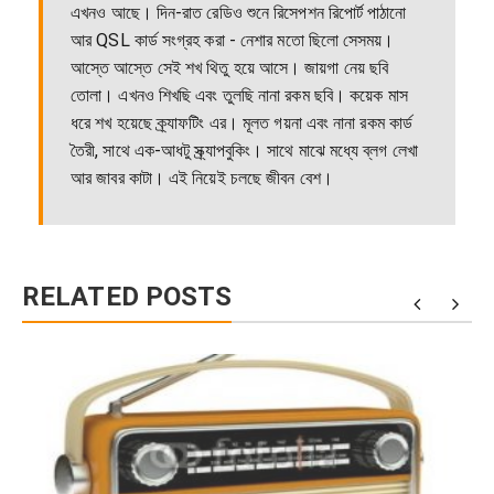
এখনও আছে। দিন-রাত রেডিও শুনে রিসেপশন রিপোর্ট পাঠানো
আর QSL কার্ড সংগ্রহ করা - নেশার মতো ছিলো সেসময়।
আস্তে আস্তে সেই শখ থিতু হয়ে আসে। জায়গা নেয় ছবি
তোলা। এখনও শিখছি এবং তুলছি নানা রকম ছবি। কয়েক মাস
ধরে শখ হয়েছে ক্র্যাফটিং এর। মূলত গয়না এবং নানা রকম কার্ড
তৈরী, সাথে এক-আধটু স্ক্র্যাপবুকিং। সাথে মাঝে মধ্যে ব্লগ লেখা
আর জাবর কাটা। এই নিয়েই চলছে জীবন বেশ।
RELATED POSTS