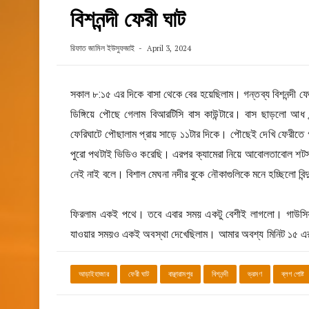
বিশনন্দী ফেরী ঘাট
রিফাত জামিল ইউসুফজাই
April 3, 2024
সকাল ৮:১৫ এর দিকে বাসা থেকে বের হয়েছিলাম। গন্তব্য বিশনন্দী 
ডিঙ্গিয়ে পৌছে গেলাম বিআরটিসি বাস কাউন্টারে। বাস ছাড়লো 
ফেরিঘাটে পৌছালাম প্রায় সাড়ে ১১টার দিকে। পৌছেই দেখি ফেরীত
পুরো পথটাই ভিডিও করেছি। এরপর ক্যামেরা নিয়ে আবোলতাবোল শটস ন
নেই নাই বলে। বিশাল মেঘনা নদীর বুকে নৌকাগুলিকে মনে হচ্ছিলো বি
ফিরলাম একই পথে। তবে এবার সময় একটু বেশীই লাগলো। গাউসিয়া থ
যাওয়ার সময়ও একই অবস্থা দেখেছিলাম। আমার অবশ্য মিনিট ১৫ এ
আড়াইহাজার
ফেরী ঘাট
বাঞ্ছারামপুর
বিশনন্দী
ভ্রমণ
ব্লগ পোষ্ট