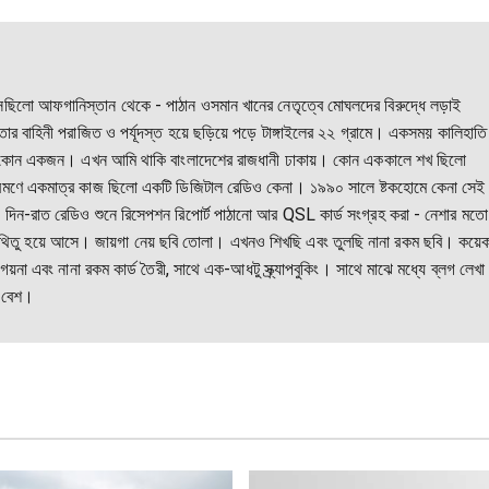
কি এসেছিলো আফগানিস্তান থেকে - পাঠান ওসমান খানের নেতৃত্বে মোঘলদের বিরুদ্ধে লড়াই
 বাহিনী পরাজিত ও পর্যূদস্ত হয়ে ছড়িয়ে পড়ে টাঙ্গাইলের ২২ গ্রামে। একসময় কালিহাতি
রই কোন একজন। এখন আমি থাকি বাংলাদেশের রাজধানী ঢাকায়। কোন এককালে শখ ছিলো
্রমণে একমাত্র কাজ ছিলো একটি ডিজিটাল রেডিও কেনা। ১৯৯০ সালে ষ্টকহোমে কেনা সেই
-রাত রেডিও শুনে রিসেপশন রিপোর্ট পাঠানো আর QSL কার্ড সংগ্রহ করা - নেশার মতো
িতু হয়ে আসে। জায়গা নেয় ছবি তোলা। এখনও শিখছি এবং তুলছি নানা রকম ছবি। কয়ে
য়না এবং নানা রকম কার্ড তৈরী, সাথে এক-আধটু স্ক্র্যাপবুকিং। সাথে মাঝে মধ্যে ব্লগ লেখা
 বেশ।