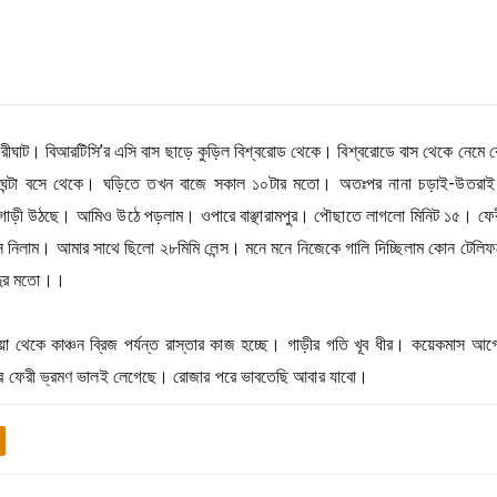
ফেরীঘাট। বিআরটিসি’র এসি বাস ছাড়ে কুড়িল বিশ্বরোড থেকে। বিশ্বরোডে বাস থেকে নেমে 
আধ ঘন্টা বসে থেকে। ঘড়িতে তখন বাজে সকাল ১০টার মতো। অতঃপর নানা চড়াই-উতরাই
ে গাড়ী উঠছে। আমিও উঠে পড়লাম। ওপারে বাঞ্ছারামপুর। পৌছাতে লাগলো মিনিট ১৫। ফে
িলাম। আমার সাথে ছিলো ২৮মিমি লেন্স। মনে মনে নিজেকে গালি দিচ্ছিলাম কোন টেলিফট
ন্দুর মতো।।
েকে কাঞ্চন ব্রিজ পর্যন্ত রাস্তার কাজ হচ্ছে। গাড়ীর গতি খূব ধীর। কয়েকমাস আগ
র ফেরী ভ্রমণ ভালই লেগেছে। রোজার পরে ভাবতেছি আবার যাবো।