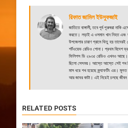
রিফাত জামিল ইউসুফজাই
জাতিতে বাঙ্গালী, তবে পূর্ব পূরুষরা না
করতে। লড়াই এ ওসমান খান নিহত এবং তার
উপজেলার চারাণ গ্রামে থিতু হয় তাদে
শর্টওয়েভ রেডিও শোনা। প্রথম বিদেশ ভ
ফিলিপস ডি ২৯৩৫ রেডিও এখনও আছে। দিন
ছিলো সেসময়। আস্তে আস্তে সেই শখ থ
মাস ধরে শখ হয়েছে ক্র্যাফটিং এর। মূলত গ
আর জাবর কাটা। এই নিয়েই চলছে জীবন
RELATED POSTS