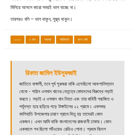
মিলিয়ে আসলে কারো সময়ই ভাল যাচ্ছে না।
তারপরও বলি – ভাল থাকুন, সুস্থ্য থাকুন।
২০২০
৬ মাস
অবস্থা
পরিস্থিতি
ব্লগ পোষ্ট
রিফাত জামিল ইউসুফজাই
জাতিতে বাঙ্গালী, তবে পূর্ব পূরুষরা নাকি এসেছিলো আফগানিস্তান
থেকে - পাঠান ওসমান খানের নেতৃত্বে মোঘলদের বিরুদ্ধে লড়াই
করতে। লড়াই এ ওসমান খান নিহত এবং তার বাহিনী পরাজিত ও
পর্যূদস্ত হয়ে ছড়িয়ে পড়ে টাঙ্গাইলের ২২ গ্রামে। একসময়
কালিহাতি উপজেলার চারাণ গ্রামে থিতু হয় তাদেরই কোন
একজন। এখন আমি থাকি বাংলাদেশের রাজধানী ঢাকায়। কোন
এককালে শখ ছিলো শর্টওয়েভ রেডিও শোনা। প্রথম বিদেশ