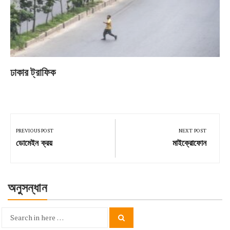
ঢাকার ট্রাফিক
Post
navigation
PREVIOUS POST
NEXT POST
Previous
Next
ডোমেইন ক্রয়
মাইক্রোফোন
Post:
Post:
অনুসন্ধান
Search
Search