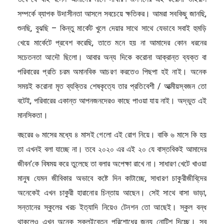
সম্পর্কে ব্যাপক উদাসীনতা আসলে সবচেয়ে ক্ষতিকর। আমরা সবকিছু জানছি,
শুনছি, বুঝছি – কিন্তু মার্কেট খুলে দেয়ার সাথে সাথে যেভাবে সবাই হুমড়ি
খেয়ে মার্কেটে প্রবেশ করেছি, তাতে মনে হয় না আমাদের কোন ধরনের
সচেতনতা আদৌ ছিলো। আবার অন্য দিকে করোনা আক্রান্ত ব্যক্ত বা
পরিবারের প্রতি চরম অমানবিক আচরণ করতেও পিছপা হই নাই। অনেক
সময়ই করোনা মৃত ব্যক্তির শেষকৃত্যে তার প্রতিবেশী / আত্মীয়স্বজন তো
বটেই, পরিবারের একান্ত আপনজনদেরও কাছে পাওয়া যায় নাই। অদ্ভুত এই
মানসিকতা।
বছরের ৬ মাসের মধ্যে ৪ মাসই গেলো এই রোগ নিয়ে। বাকি ৬ মাসে কি হয়
তা এখনই বলা যাচ্ছে না। তবে ২০২০ এর এই ২০ যে বাস্তবিকই আমাদের
জীবন’কে বিষময় করে তুলেছে তা বলার অপেক্ষা রাখে না। সাধারণ খেটে খাওয়া
মানুষ যেমন জীবিকার অভাবে কষ্টে দিন কাটাচ্ছে, সাধারণ চাকুরীজীবি্দের
অনেকেই এখন চাকুরী হারানোর চিন্তায় আছেন। সেই সাথে বাসা ভাড়া,
সন্তানের স্কুলের খরচ ইত্যাদি নিয়েও টেনশন তো আছেই। স্কুল বন্ধ
থাকলেও এখন অনেক স্কুলইবেতন পরিশোধের জন্য নোটিশ দিচ্ছে। সব