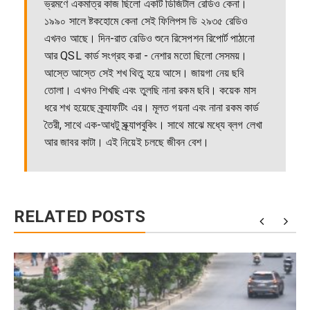
ভ্রমণে একমাত্র কাজ ছিলো একটি ডিজিটাল রেডিও কেনা।
১৯৯০ সালে ষ্টকহোমে কেনা সেই ফিলিপস ডি ২৯৩৫ রেডিও
এখনও আছে। দিন-রাত রেডিও শুনে রিসেপশন রিপোর্ট পাঠানো
আর QSL কার্ড সংগ্রহ করা - নেশার মতো ছিলো সেসময়।
আস্তে আস্তে সেই শখ থিতু হয়ে আসে। জায়গা নেয় ছবি
তোলা। এখনও শিখছি এবং তুলছি নানা রকম ছবি। কয়েক মাস
ধরে শখ হয়েছে ক্র্যাফটিং এর। মূলত গয়না এবং নানা রকম কার্ড
তৈরী, সাথে এক-আধটু স্ক্র্যাপবুকিং। সাথে মাঝে মধ্যে ব্লগ লেখা
আর জাবর কাটা। এই নিয়েই চলছে জীবন বেশ।
RELATED POSTS