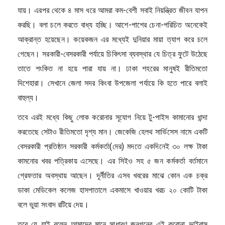
যায়। এরপর থেকে ৪ মাস ধরে আমরা কম-বেশী সবাই নিয়ন্ত্রিত জীবন যাপন
করছি। বলা চলে করতে বাধ্য হচ্ছি। আশে-পাশের চেনা-পরিচিত অনেকেই
আক্রান্ত হয়েছেন। কয়েকজন এর মধ্যেই দুনিয়ার মায়া ত্যাগ করে চলে
গেছেন। সরকারী-বেসরকারী পর্যায়ে চিকিৎসা ব্যবস্থার যে চিত্র ফুটে উঠেছে
তাতে শংকিত না হয়ে পারা যায় না। ঢাকা শহরের মানুষই রীতিমতো
দিশেহারা। সেখানে জেলা সদর কিংবা উপজেলা পর্যায়ে কি হতে পারে বলাই
বাহুল্য।
তবে এরই মধ্যে কিছু লোক করোনার সূযোগ নিয়ে টু-পাইস কামানোর ধান্দা
করতেছে সেটাও রীতিমতো দৃশ্য মান। জেকেজি হেলথ সার্ভিসেস নামে একটি
বেসরকারী প্রতিষ্ঠান সরকারী কর্মকর্তা(দের) মদতে একদিনেই ৩০ লক্ষ টাকা
কামনোর খবর পত্রিকায় এসেছে। এর সিইও সহ ৫ জন কর্মকর্তা বর্তমানে
গ্রেফতার অবস্থায় আছেন। দূর্নীতির এসব খবরের মাঝে কোন এক চক্র
ডাকা মেডিকেল কলেজ হাসপাতালে একমাসে খাওয়ার খরচ ২০ কোটি টাকা
বলে ভুয়া সংবাদ রটিয়ে দেয়।
তবে যে যাই বলেন আমাদের মানে সাধারণ জনগনের এই করোনা ভাইরাস