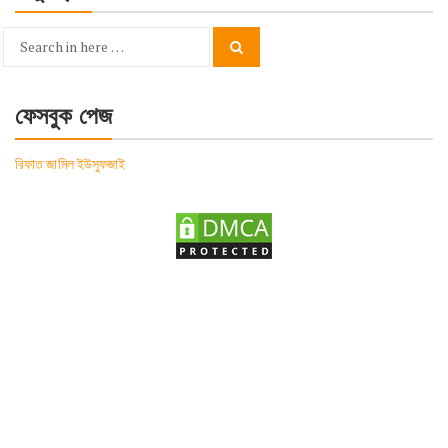
Search
Search
for:
ফেসবুক পেজ
রিফাত জামিল ইউসুফজাই