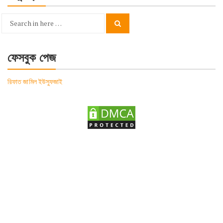
Search
Search
for:
ফেসবুক পেজ
রিফাত জামিল ইউসুফজাই