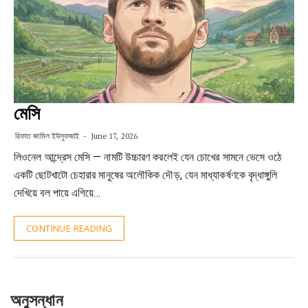
মেসি
রিফাত জামিল ইউসুফজাই
June 17, 2026
লিওনেল আন্দ্রেস মেসি — নামটি উচ্চারণ করলেই যেন চোখের সামনে ভেসে ওঠে
একটি ছোটখাটো চেহারার মানুষের অলৌকিক দৌড়, যেন মাধ্যাকর্ষণকে বৃদ্ধাঙ্গুলি
দেখিয়ে বল পায়ে এগিয়ে…
CONTINUE READING
অনুসন্ধান