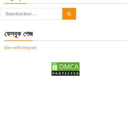
Search
Search
for:
ফেসবুক পেজ
রিফাত জামিল ইউসুফজাই