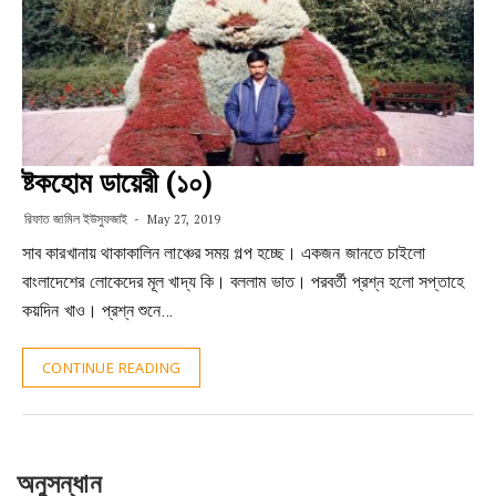
ষ্টকহোম ডায়েরী (১০)
রিফাত জামিল ইউসুফজাই
May 27, 2019
সাব কারখানায় থাকাকালিন লাঞ্চের সময় গল্প হচ্ছে। একজন জানতে চাইলো
বাংলাদেশের লোকেদের মূল খাদ্য কি। বললাম ভাত। পরবর্তী প্রশ্ন হলো সপ্তাহে
কয়দিন খাও। প্রশ্ন শুনে…
CONTINUE READING
অনুসন্ধান