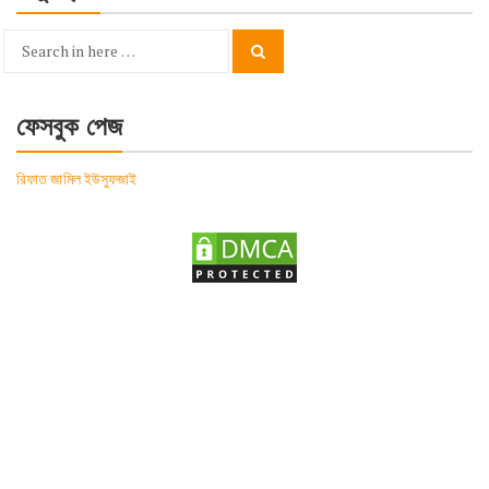
Search
Search
for:
ফেসবুক পেজ
রিফাত জামিল ইউসুফজাই