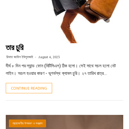
তার চুরি
রিফাত জামিল ইউসুফজাই
August 4, 2023
দীর্ঘ ৮ দিন পর ল্যান্ড ফোন (বিটিসিএল) ঠিক হলো। সেই সাথে সচল হলো নেট
লাইন। অচল হওয়ার কারণ - ভূগর্ভস্থ ক্যাবল চুরি। ২৭ তারিখ রাত্র…
CONTINUE READING
প্রয়োজনীয় উপকরণ ও সরঞ্জাস