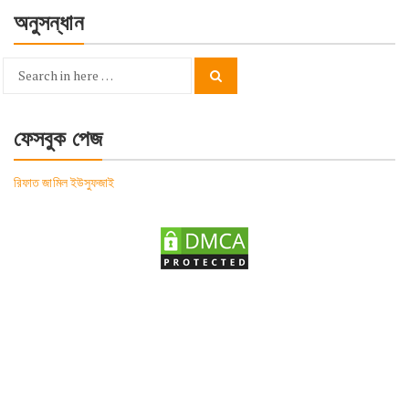
অনুসন্ধান
Search
Search
for:
ফেসবুক পেজ
রিফাত জামিল ইউসুফজাই