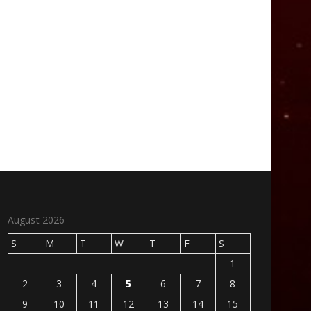
August 2026
S
M
T
W
T
F
S
1
2
3
4
5
6
7
8
9
10
11
12
13
14
15