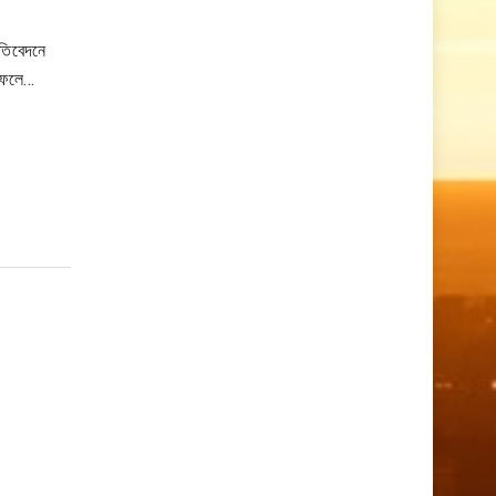
রতিবেদনে
। ফলে…