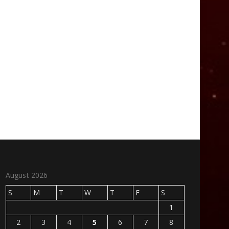
August 2026
S
M
T
W
T
F
S
1
2
3
4
5
6
7
8