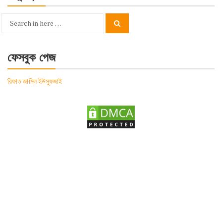
Search
Search
for:
ফেসবুক পেজ
রিফাত জামিল ইউসুফজাই