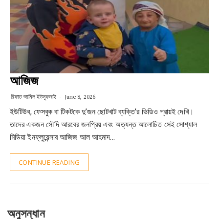
আজিজ
রিফাত জামিল ইউসুফজাই
June 8, 2026
ইউটিউব, ফেসবুক বা টিকটকে দু’জন ছোটখাট ব্যক্তি’র ভিডিও প্রায়ই দেখি।
তাদের একজন সৌদি আরবের জনপ্রিয় এবং অত্যন্ত আলোচিত সেই সোশ্যাল
মিডিয়া ইনফ্লুয়েন্সার আজিজ আল আহমাদ…
CONTINUE READING
অনুসন্ধান