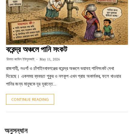
বরেন্দ্র অঞ্চলে পানি সংকট
রিফাত জামিল ইউসুফজাই
May 11, 2026
রাজশাহী, নওগাঁ ও চাঁপাইনবাবগঞ্জের বরেন্দ্র অঞ্চলে ভয়াবহ পানিসংকট দেখা
দিয়েছে। একসময় ব্যবহৃত পুকুর ও নলকূপ এখন প্রায় অকার্যকর, ফলে খাওয়ার
পানির জন্য মানুষকে দূর দূরান্তে…
CONTINUE READING
অনুসন্ধান