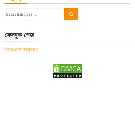
Search
Search
for:
ফেসবুক পেজ
রিফাত জামিল ইউসুফজাই