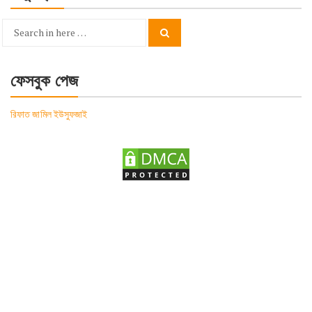
Search
Search
for:
ফেসবুক পেজ
রিফাত জামিল ইউসুফজাই