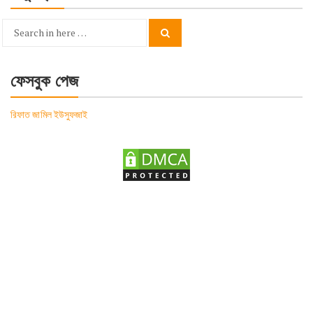
Search
Search
for:
ফেসবুক পেজ
রিফাত জামিল ইউসুফজাই