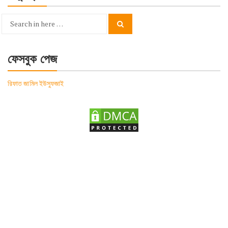
Search
Search
for:
ফেসবুক পেজ
রিফাত জামিল ইউসুফজাই