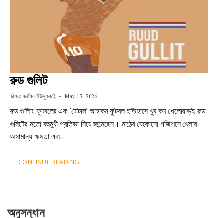
রুড গুলিট
রিফাত জামিল ইউসুফজাই
May 13, 2026
রুড গুলিট: ফুটবলের এক ‘টোটাল’ আইকন ফুটবল ইতিহাসে খুব কম খেলোয়াড়ই রুড
গুলিটের মতো বহুমুখী প্রতিভা নিয়ে জন্মেছেন। মাঠের যেকোনো পজিশনে খেলার
অসামান্য ক্ষমতা এবং…
CONTINUE READING
অনুসন্ধান