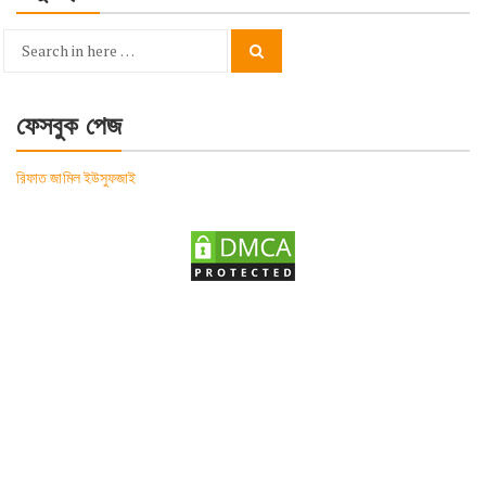
Search
Search
for:
ফেসবুক পেজ
রিফাত জামিল ইউসুফজাই