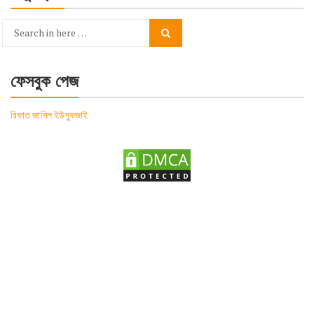
Search
Search
for:
ফেসবুক পেজ
রিফাত জামিল ইউসুফজাই