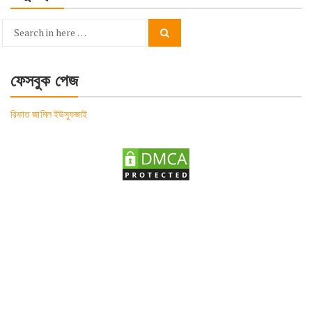
Search
Search
for:
ফেসবুক পেজ
রিফাত জামিল ইউসুফজাই