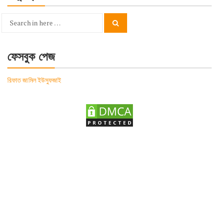
Search
Search
for:
ফেসবুক পেজ
রিফাত জামিল ইউসুফজাই