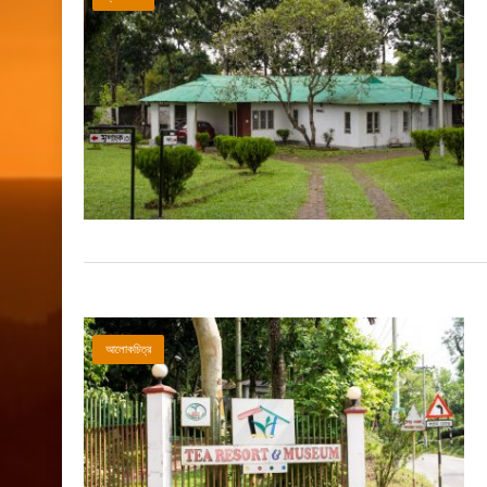
আলোকচিত্র