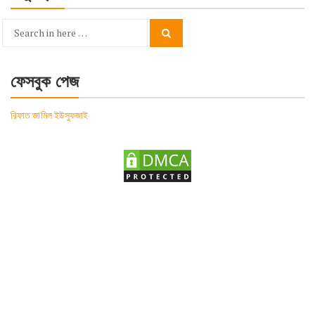
Search
Search
for:
ফেসবুক পেজ
রিফাত জামিল ইউসুফজাই