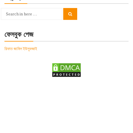
Search
Search
for:
ফেসবুক পেজ
রিফাত জামিল ইউসুফজাই