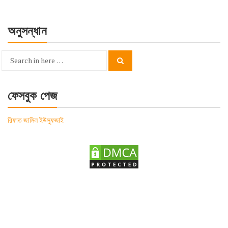
অনুসন্ধান
Search
Search
for:
ফেসবুক পেজ
রিফাত জামিল ইউসুফজাই