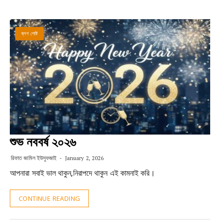
ব্লগ পোষ্ট
শুভ নববর্ষ ২০২৬
রিফাত জামিল ইউসুফজাই
January 2, 2026
আপনারা সবাই ভাল থাকুন,নিরাপদে থাকুন এই কামনাই করি।
CONTINUE READING