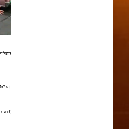
ফেসিয়াল
 টিকটক।
উব সবাই