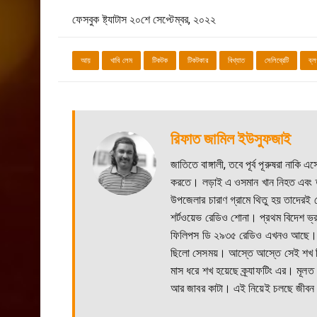
ফেসবুক ষ্ট্যাটাস ২০শে সেপ্টেম্বর, ২০২২
আয়
খাবি লেম
টিকটক
টিকটকার
বিখ্যাত
সেলিব্রেটি
ব্ল
রিফাত জামিল ইউসুফজাই
জাতিতে বাঙ্গালী, তবে পূর্ব পূরুষরা না
করতে। লড়াই এ ওসমান খান নিহত এবং তার
উপজেলার চারাণ গ্রামে থিতু হয় তাদে
শর্টওয়েভ রেডিও শোনা। প্রথম বিদেশ ভ
ফিলিপস ডি ২৯৩৫ রেডিও এখনও আছে। দিন
ছিলো সেসময়। আস্তে আস্তে সেই শখ থ
মাস ধরে শখ হয়েছে ক্র্যাফটিং এর। মূলত গ
আর জাবর কাটা। এই নিয়েই চলছে জীবন