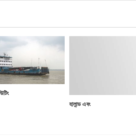
উটিং
হালান্ড এবং