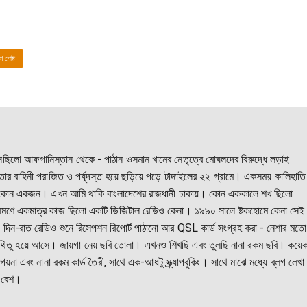
গ পোষ্ট
কি এসেছিলো আফগানিস্তান থেকে - পাঠান ওসমান খানের নেতৃত্বে মোঘলদের বিরুদ্ধে লড়াই
 বাহিনী পরাজিত ও পর্যূদস্ত হয়ে ছড়িয়ে পড়ে টাঙ্গাইলের ২২ গ্রামে। একসময় কালিহাতি
রই কোন একজন। এখন আমি থাকি বাংলাদেশের রাজধানী ঢাকায়। কোন এককালে শখ ছিলো
্রমণে একমাত্র কাজ ছিলো একটি ডিজিটাল রেডিও কেনা। ১৯৯০ সালে ষ্টকহোমে কেনা সেই
-রাত রেডিও শুনে রিসেপশন রিপোর্ট পাঠানো আর QSL কার্ড সংগ্রহ করা - নেশার মতো
িতু হয়ে আসে। জায়গা নেয় ছবি তোলা। এখনও শিখছি এবং তুলছি নানা রকম ছবি। কয়ে
য়না এবং নানা রকম কার্ড তৈরী, সাথে এক-আধটু স্ক্র্যাপবুকিং। সাথে মাঝে মধ্যে ব্লগ লেখা
 বেশ।