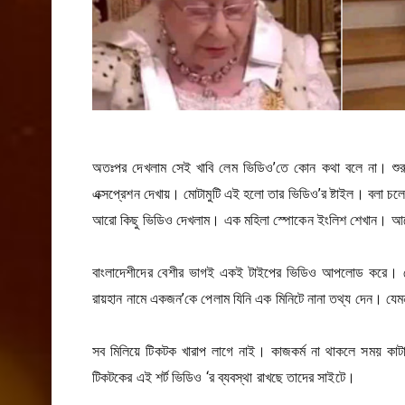
অতঃপর দেখলাম সেই খাবি লেম ভিডিও’তে কোন কথা বলে না। শুর
এক্সপ্রেশন দেখায়। মোটামুটি এই হলো তার ভিডিও’র ষ্টাইল। বলা
আরো কিছু ভিডিও দেখলাম। এক মহিলা স্পোকেন ইংলিশ শেখান। আরেক
বাংলাদেশীদের বেশীর ভাগই একই টাইপের ভিডিও আপলোড করে। কোন
রায়হান নামে একজন’কে পেলাম যিনি এক মিনিটে নানা তথ্য দেন। যে
সব মিলিয়ে টিকটক খারাপ লাগে নাই। কাজকর্ম না থাকলে সময় কা
টিকটকের এই শর্ট ভিডিও ‘র ব্যবস্থা রাখছে তাদের সাইটে।