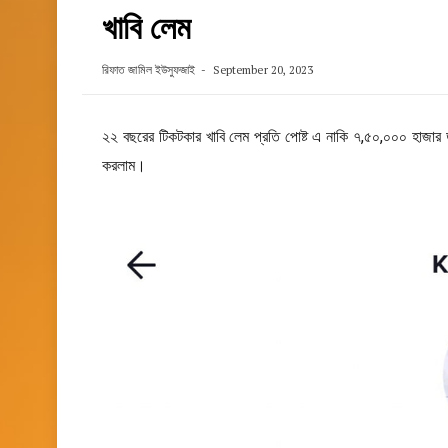
খাবি লেম
রিফাত জামিল ইউসুফজাই
September 20, 2023
২২ বছরের টিকটকার খাবি লেম প্রতি পোষ্ট এ নাকি ৭,৫০,০০০ হাজার
করলাম।