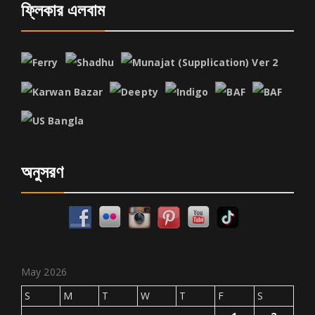
ফ্লিকার এলবাম
অনুসরণ
May 2026
S
M
T
W
T
F
S