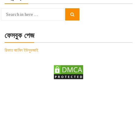
Search
Search
for:
ফেসবুক পেজ
রিফাত জামিল ইউসুফজাই