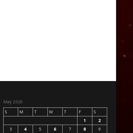
May 2026
S
M
T
W
T
F
S
1
2
3
4
5
6
7
8
9