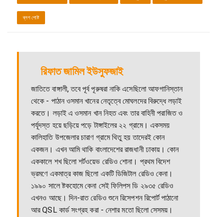
ব্লগ পোষ্ট
রিফাত জামিল ইউসুফজাই
জাতিতে বাঙ্গালী, তবে পূর্ব পূরুষরা নাকি এসেছিলো আফগানিস্তান
থেকে - পাঠান ওসমান খানের নেতৃত্বে মোঘলদের বিরুদ্ধে লড়াই
করতে। লড়াই এ ওসমান খান নিহত এবং তার বাহিনী পরাজিত ও
পর্যূদস্ত হয়ে ছড়িয়ে পড়ে টাঙ্গাইলের ২২ গ্রামে। একসময়
কালিহাতি উপজেলার চারাণ গ্রামে থিতু হয় তাদেরই কোন
একজন। এখন আমি থাকি বাংলাদেশের রাজধানী ঢাকায়। কোন
এককালে শখ ছিলো শর্টওয়েভ রেডিও শোনা। প্রথম বিদেশ
ভ্রমণে একমাত্র কাজ ছিলো একটি ডিজিটাল রেডিও কেনা।
১৯৯০ সালে ষ্টকহোমে কেনা সেই ফিলিপস ডি ২৯৩৫ রেডিও
এখনও আছে। দিন-রাত রেডিও শুনে রিসেপশন রিপোর্ট পাঠানো
আর QSL কার্ড সংগ্রহ করা - নেশার মতো ছিলো সেসময়।