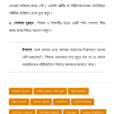
দেওয়ার অধিকার কারো নেই। এমনকি আত্মীয় বা পরিচিতজনদেরও অতিরিক্ত
শারীরিক ঘনিষ্ঠতা থেকে দূরে রাখুন।
৩. পেশাগত দূরত্ব :
শিক্ষক ও শিক্ষার্থীর মধ্যে একটি স্পষ্ট পেশাগত সীমা
বজায় রাখার বিষয়ে সচেতন থাকুন।
উপদেশ:
তর্কে জেতার চেয়ে আপনার সন্তানের নিরাপত্তা অনেক
বেশি গুরুত্বপূর্ণ। শিশুকে এমনভাবে গড়ে তুলুন যেন সে যে কোনো
অস্বস্তিকর পরিস্থিতিতে নির্ভয়ে আপনাকে জানাতে পারে।
অভিভাবক সচেতনতা
আবাসিক মাদরাসা ও শিশু সুরক্ষা
গ্রুমিং বিহেভিয়ার
চাইল্ড সেফগার্ডিং
পার্সোনাল বাউন্ডারি
পেডোফিলিয়া
ব্যক্তিগত সীমারেখা
যৌন শিক্ষা ও সচেতনতা
শিশু নির্যাতন প্রতিরোধ
শিশুর সুরক্ষা
সেক্সুয়াল ডিপ্রাইভেশন