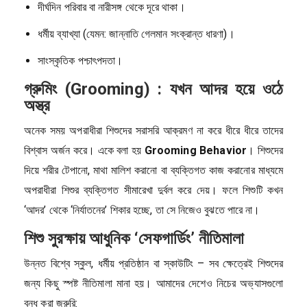
দীর্ঘদিন পরিবার বা নারীসঙ্গ থেকে দূরে থাকা।
ধর্মীয় ব্যাখ্যা (যেমন: জান্নাতি গেলমান সংক্রান্ত ধারণা)।
সাংস্কৃতিক পশ্চাৎপদতা।
গ্রুমিং (Grooming) : যখন আদর হয়ে ওঠে
অস্ত্র
অনেক সময় অপরাধীরা শিশুদের সরাসরি আক্রমণ না করে ধীরে ধীরে তাদের
বিশ্বাস অর্জন করে। একে বলা হয়
Grooming Behavior
। শিশুদের
দিয়ে শরীর টেপানো, মাথা মালিশ করানো বা ব্যক্তিগত কাজ করানোর মাধ্যমে
অপরাধীরা শিশুর ব্যক্তিগত সীমারেখা দুর্বল করে দেয়। ফলে শিশুটি কখন
‘আদর’ থেকে ‘নির্যাতনের’ শিকার হচ্ছে, তা সে নিজেও বুঝতে পারে না।
শিশু সুরক্ষায় আধুনিক ‘সেফগার্ডিং’ নীতিমালা
উন্নত বিশ্বে স্কুল, ধর্মীয় প্রতিষ্ঠান বা স্কাউটিং – সব ক্ষেত্রেই শিশুদের
জন্য কিছু স্পষ্ট নীতিমালা মানা হয়। আমাদের দেশেও নিচের অভ্যাসগুলো
বন্ধ করা জরুরি: